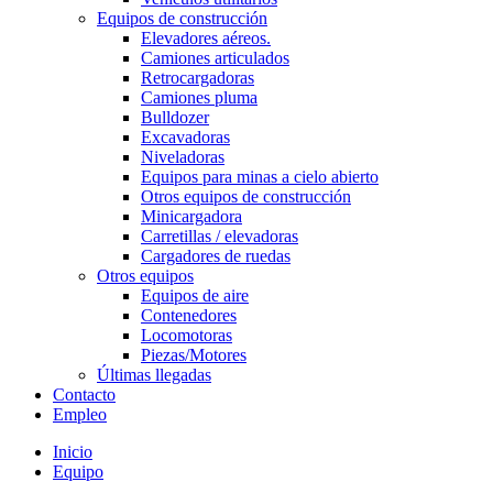
Equipos de construcción
Elevadores aéreos.
Camiones articulados
Retrocargadoras
Camiones pluma
Bulldozer
Excavadoras
Niveladoras
Equipos para minas a cielo abierto
Otros equipos de construcción
Minicargadora
Carretillas / elevadoras
Cargadores de ruedas
Otros equipos
Equipos de aire
Contenedores
Locomotoras
Piezas/Motores
Últimas llegadas
Contacto
Empleo
Inicio
Equipo