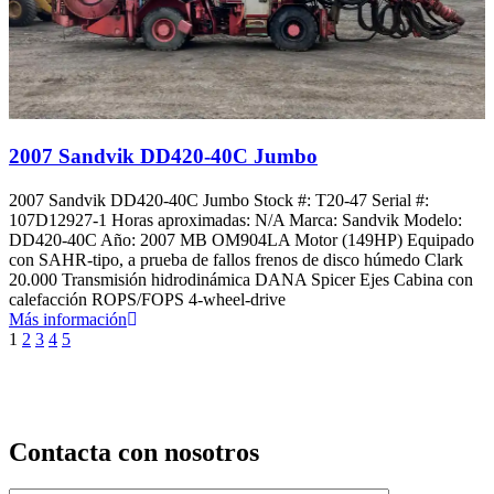
2007 Sandvik DD420-40C Jumbo
2007 Sandvik DD420-40C Jumbo Stock #: T20-47 Serial #:
107D12927-1 Horas aproximadas: N/A Marca: Sandvik Modelo:
DD420-40C Año: 2007 MB OM904LA Motor (149HP) Equipado
con SAHR-tipo, a prueba de fallos frenos de disco húmedo Clark
20.000 Transmisión hidrodinámica DANA Spicer Ejes Cabina con
calefacción ROPS/FOPS 4-wheel-drive
Más información
1
2
3
4
5
Contacta con nosotros