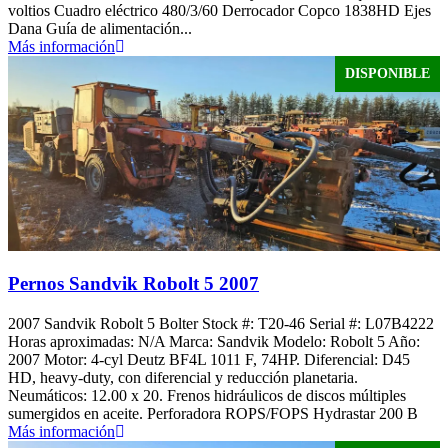
voltios Cuadro eléctrico 480/3/60 Derrocador Copco 1838HD Ejes
Dana Guía de alimentación...
Más información
DISPONIBLE
Pernos Sandvik Robolt 5 2007
2007 Sandvik Robolt 5 Bolter Stock #: T20-46 Serial #: L07B4222
Horas aproximadas: N/A Marca: Sandvik Modelo: Robolt 5 Año:
2007 Motor: 4-cyl Deutz BF4L 1011 F, 74HP. Diferencial: D45
HD, heavy-duty, con diferencial y reducción planetaria.
Neumáticos: 12.00 x 20. Frenos hidráulicos de discos múltiples
sumergidos en aceite. Perforadora ROPS/FOPS Hydrastar 200 B
Más información