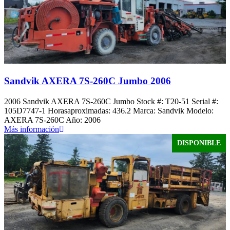
Sandvik AXERA 7S-260C Jumbo 2006
2006 Sandvik AXERA 7S-260C Jumbo Stock #: T20-51 Serial #:
105D7747-1 Horasaproximadas: 436.2 Marca: Sandvik Modelo:
AXERA 7S-260C Año: 2006
Más información
DISPONIBLE