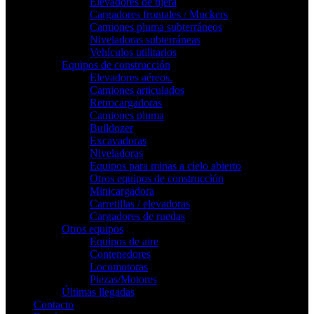
Elevadores de tijera
Cargadores frontales / Muckers
Camiones pluma subterráneos
Niveladoras subterráneas
Vehículos utilitarios
Equipos de construcción
Elevadores aéreos.
Camiones articulados
Retrocargadoras
Camiones pluma
Bulldozer
Excavadoras
Niveladoras
Equipos para minas a cielo abierto
Otros equipos de construcción
Minicargadora
Carretillas / elevadoras
Cargadores de ruedas
Otros equipos
Equipos de aire
Contenedores
Locomotoras
Piezas/Motores
Últimas llegadas
Contacto