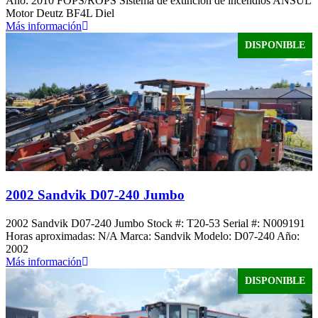
Año: 2010 FOPS/ROPS Sistema de extinción de incendios ANSUL
Motor Deutz BF4L Diel
Más información
DISPONIBLE
2002 Sandvik D07-240 Jumbo
2002 Sandvik D07-240 Jumbo Stock #: T20-53 Serial #: N009191
Horas aproximadas: N/A Marca: Sandvik Modelo: D07-240 Año:
2002
Más información
DISPONIBLE