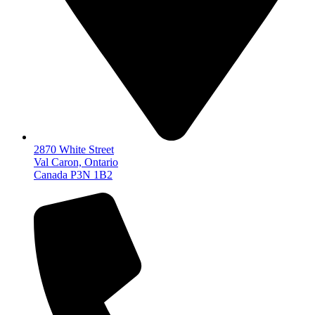
2870 White Street
Val Caron, Ontario
Canada P3N 1B2