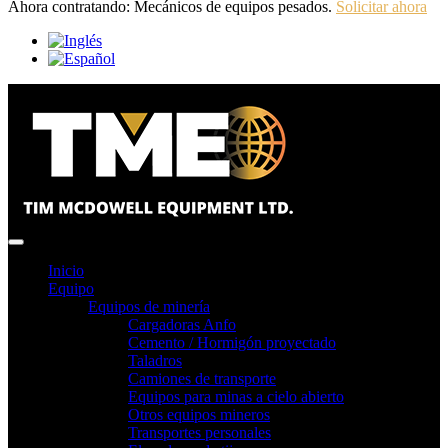
Ahora contratando: Mecánicos de equipos pesados.
Solicitar ahora
Inicio
Equipo
Equipos de minería
Cargadoras Anfo
Cemento / Hormigón proyectado
Taladros
Camiones de transporte
Equipos para minas a cielo abierto
Otros equipos mineros
Transportes personales