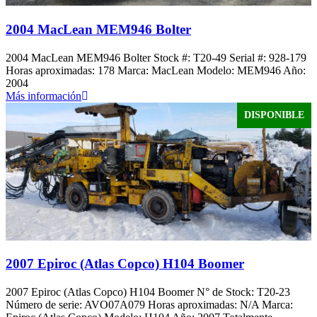
2004 MacLean MEM946 Bolter
2004 MacLean MEM946 Bolter Stock #: T20-49 Serial #: 928-179
Horas aproximadas: 178 Marca: MacLean Modelo: MEM946 Año:
2004
Más información
DISPONIBLE
2007 Epiroc (Atlas Copco) H104 Boomer
2007 Epiroc (Atlas Copco) H104 Boomer N° de Stock: T20-23
Número de serie: AVO07A079 Horas aproximadas: N/A Marca: