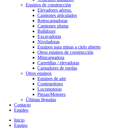
Equipos de construcción
Elevadores aéreos.
Camiones articulados
Retrocargadoras
Camiones pluma
Bulldozer
Excavadoras
Niveladoras
Equipos para minas a cielo abierto
Otros equipos de construcción
Minicargadora
Carretillas / elevadoras
Cargadores de ruedas
Otros equipos
Equipos de aire
Contenedores
Locomotoras
Piezas/Motores
Últimas llegadas
Contacto
Empleo
Inicio
Equipo