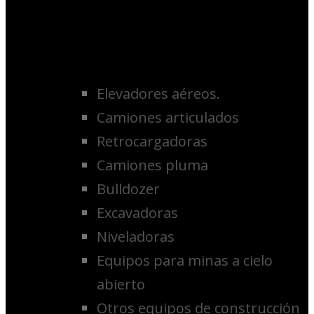
Elevadores aéreos.
Camiones articulados
Retrocargadoras
Camiones pluma
Bulldozer
Excavadoras
Niveladoras
Equipos para minas a cielo
abierto
Otros equipos de construcción