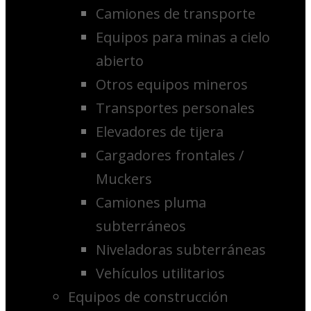
Camiones de transporte
Equipos para minas a cielo
abierto
Otros equipos mineros
Transportes personales
Elevadores de tijera
Cargadores frontales /
Muckers
Camiones pluma
subterráneos
Niveladoras subterráneas
Vehículos utilitarios
Equipos de construcción