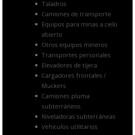
Taladros
Camiones de transporte
Equipos para minas a cielo
abierto
Otros equipos mineros
Transportes personales
Elevadores de tijera
Cargadores frontales /
Muckers
Camiones pluma
subterráneos
Niveladoras subterráneas
Vehículos utilitarios