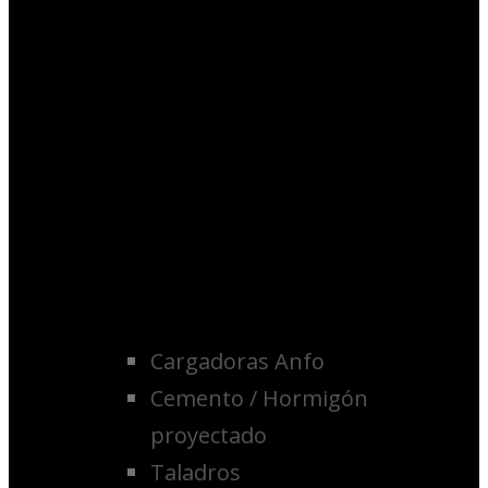
Cargadoras Anfo
Cemento / Hormigón
proyectado
Taladros