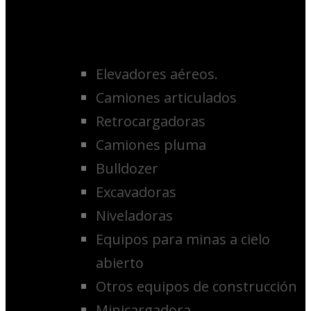
Elevadores aéreos.
Camiones articulados
Retrocargadoras
Camiones pluma
Bulldozer
Excavadoras
Niveladoras
Equipos para minas a cielo
abierto
Otros equipos de construcción
Minicargadora