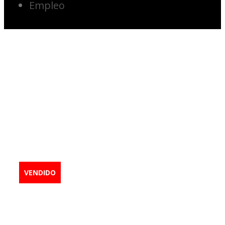
Empleo
2012 Walden
FL615
Camión de
lubricación
VENDIDO
Minería
,
Vehículos utilitarios
camión cisterna
,
Camión utilitario
,