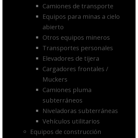
Camiones de transporte
Equipos para minas a cielo
abierto
Otros equipos mineros
Transportes personales
Elevadores de tijera
Cargadores frontales /
Muckers
Camiones pluma
subterráneos
Niveladoras subterráneas
Vehículos utilitarios
Equipos de construcción