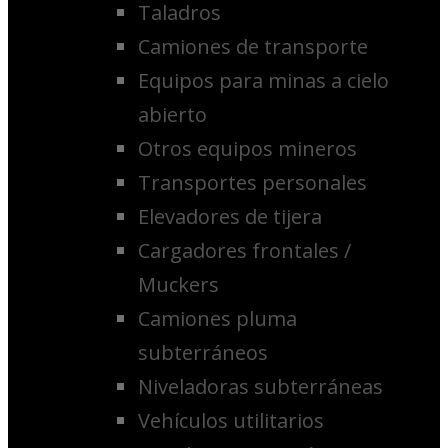
Taladros
Camiones de transporte
Equipos para minas a cielo
abierto
Otros equipos mineros
Transportes personales
Elevadores de tijera
Cargadores frontales /
Muckers
Camiones pluma
subterráneos
Niveladoras subterráneas
Vehículos utilitarios