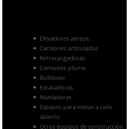
Elevadores aéreos.
Camiones articulados
Retrocargadoras
Camiones pluma
Bulldozer
Excavadoras
Niveladoras
Equipos para minas a cielo
abierto
Otros equipos de construcción