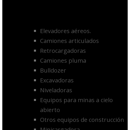
Elevadores aéreos.
Camiones articulados
Retrocargadoras
Camiones pluma
Bulldozer
Excavadoras
Niveladoras
Equipos para minas a cielo
abierto
Otros equipos de construcción
Minicargadora