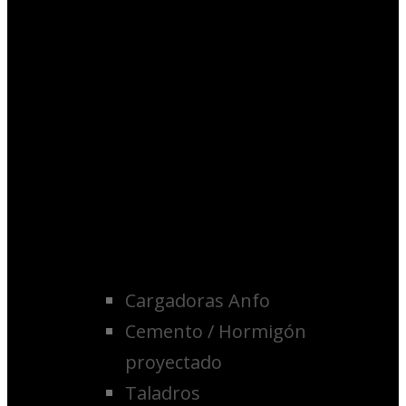
Cargadoras Anfo
Cemento / Hormigón
proyectado
Taladros