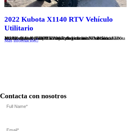
2022 Kubota X1140 RTV Vehículo
Utilitario
2022 Kubota X1140 RTV Vehículo Utilitario N° de Stock: T80-105 N° de Serie: 52429 Horas Aproximadas: N/A Marca: Kubota Modelo: X1140 RTV Año: 2022 Caja de volteo hidráulica Asientos para 4 pasajeros Preparado para mina Tracción a las 4ruedas Calzos derueda Extintor de incendios
Más información
Contacta con nosotros