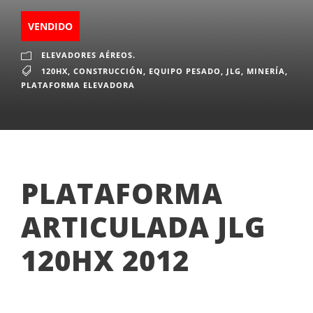
VENDIDO
ELEVADORES AÉREOS.
120HX
,
CONSTRUCCIÓN
,
EQUIPO PESADO
,
JLG
,
MINERÍA
,
PLATAFORMA ELEVADORA
PLATAFORMA
ARTICULADA JLG
120HX 2012