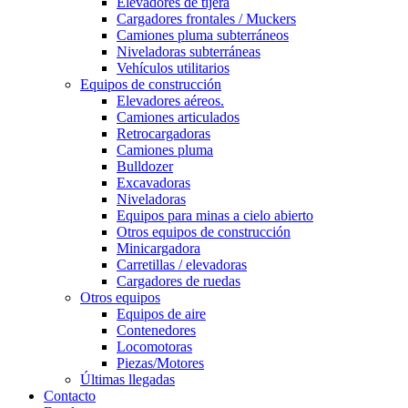
Elevadores de tijera
Cargadores frontales / Muckers
Camiones pluma subterráneos
Niveladoras subterráneas
Vehículos utilitarios
Equipos de construcción
Elevadores aéreos.
Camiones articulados
Retrocargadoras
Camiones pluma
Bulldozer
Excavadoras
Niveladoras
Equipos para minas a cielo abierto
Otros equipos de construcción
Minicargadora
Carretillas / elevadoras
Cargadores de ruedas
Otros equipos
Equipos de aire
Contenedores
Locomotoras
Piezas/Motores
Últimas llegadas
Contacto