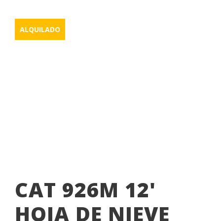
ALQUILADO
SIN CATEGORÍA
926M
,
AMI
,
CUCHILLA
,
GATO
CAT 926M 12'
HOJA DE NIEVE