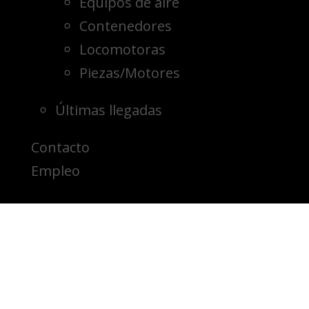
Equipos de aire
Contenedores
Locomotoras
Piezas/Motores
Últimas llegadas
Contacto
Empleo
CAT 926M 12′
Hoja de Nieve