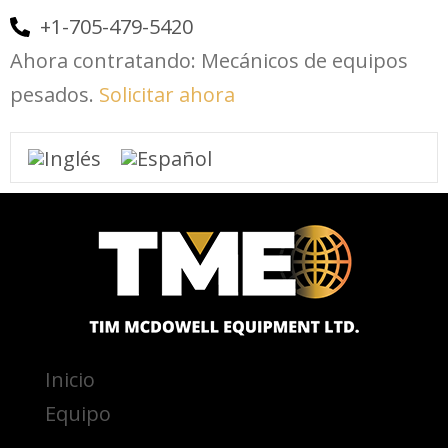
+1-705-479-5420
Ahora contratando: Mecánicos de equipos
pesados.
Solicitar ahora
Inicio
Equipo