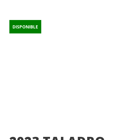
StopeMaster HX
DISPONIBLE
TALADROS
BOART LONGYEAR
,
EQUIPO DE MINERÍA SUBTERRÁNEA
,
MINERÍA