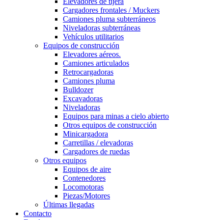
Elevadores de tijera
Cargadores frontales / Muckers
Camiones pluma subterráneos
Niveladoras subterráneas
Vehículos utilitarios
Equipos de construcción
Elevadores aéreos.
Camiones articulados
Retrocargadoras
Camiones pluma
Bulldozer
Excavadoras
Niveladoras
Equipos para minas a cielo abierto
Otros equipos de construcción
Minicargadora
Carretillas / elevadoras
Cargadores de ruedas
Otros equipos
Equipos de aire
Contenedores
Locomotoras
Piezas/Motores
Últimas llegadas
Contacto