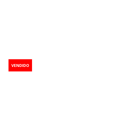
2015 CAT D6N
LGP
Excavadora
VENDIDO
BULLDOZER
,
BULLDOZERS
EXCAVADORAS
,
GATO
,
ORUGA
,
TOPADORA