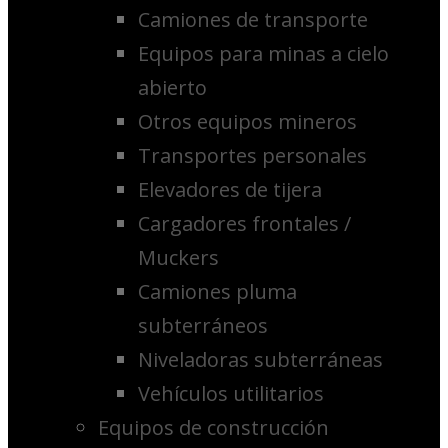
Camiones de transporte
Equipos para minas a cielo
abierto
Otros equipos mineros
Transportes personales
Elevadores de tijera
Cargadores frontales /
Muckers
Camiones pluma
subterráneos
Niveladoras subterráneas
Vehículos utilitarios
Equipos de construcción