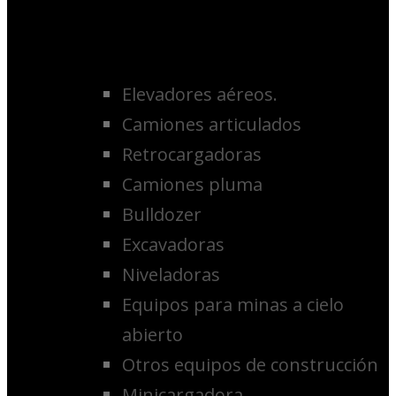
Elevadores aéreos.
Camiones articulados
Retrocargadoras
Camiones pluma
Bulldozer
Excavadoras
Niveladoras
Equipos para minas a cielo
abierto
Otros equipos de construcción
Minicargadora