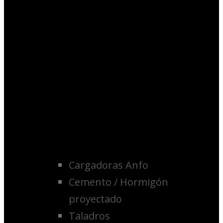
Cargadoras Anfo
Cemento / Hormigón
proyectado
Taladros