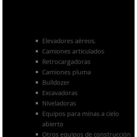
Elevadores aéreos.
Camiones articulados
Retrocargadoras
Camiones pluma
Bulldozer
Excavadoras
Niveladoras
Equipos para minas a cielo
abierto
Otros equipos de construcción