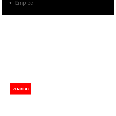
Empleo
2013
Cargadora de
ruedas CAT
966K
VENDIDO
Cargadores de ruedas
,
Equipos para
minas a cielo abierto