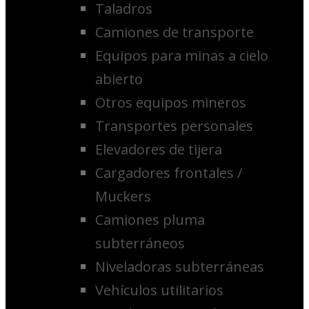
Taladros
Camiones de transporte
Equipos para minas a cielo
abierto
Otros equipos mineros
Transportes personales
Elevadores de tijera
Cargadores frontales /
Muckers
Camiones pluma
subterráneos
Niveladoras subterráneas
Vehículos utilitarios