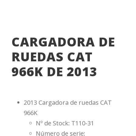
966k
,
cargadores
,
cargadores de
ruedas
,
cat 966k
,
Gato
,
Oruga
CARGADORA DE
RUEDAS CAT
966K DE 2013
2013 Cargadora de ruedas CAT
966K
Nº de Stock: T110-31
Número de serie: