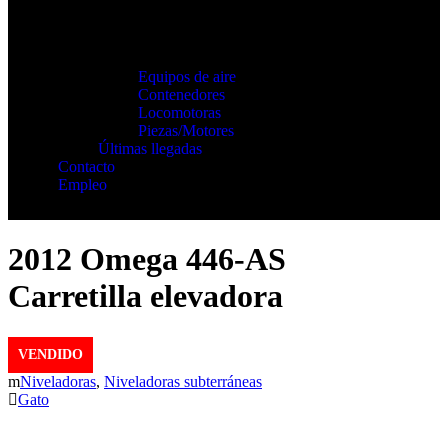
Equipos de aire
Contenedores
Locomotoras
Piezas/Motores
Últimas llegadas
Contacto
Empleo
2012 Omega 446-AS
Carretilla elevadora
VENDIDO
Niveladoras
,
Niveladoras subterráneas
Gato