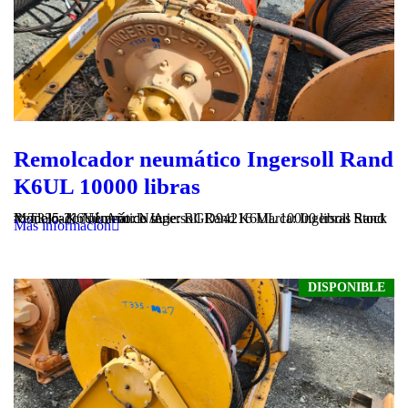
Remolcador neumático Ingersoll Rand
K6UL 10000 libras
Remolcador neumático Ingersoll Rand K6UL 10000 libras Stock #: T335-21 Número de serie: RGD94216 Marca: Ingersoll Rand Modelo: K6UL Año: N/A
Más información
DISPONIBLE