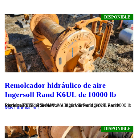
DISPONIBLE
Remolcador hidráulico de aire
Ingersoll Rand K6UL de 10000 lb
Remolcador hidráulico de aire Ingersoll Rand K6UL de 10000 lb Stock #: T335-19 Serial #: V13920 Marca: Ingersoll Rand Modelo: K6UL Año N/A
Más información
DISPONIBLE