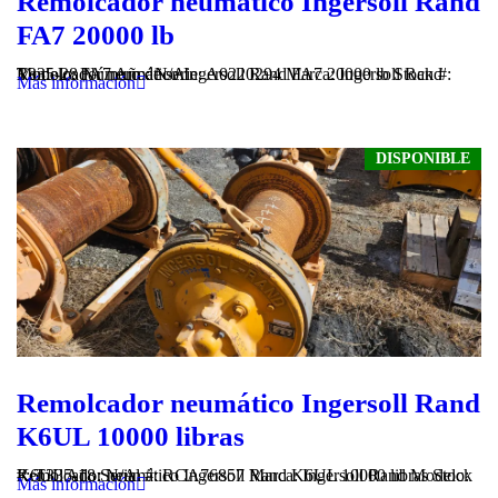
Remolcador neumático Ingersoll Rand
FA7 20000 lb
Remolcador neumático Ingersoll Rand FA7 20000 lb Stock #: T335-28 Número de serie: A0220294 Marca: Ingersoll Rand Modelo: FA7 Año: N/A
Más información
DISPONIBLE
Remolcador neumático Ingersoll Rand
K6UL 10000 libras
Remolcador neumático Ingersoll Rand K6UL 10000 libras Stock #: T335-18 Serial #: RCA76857 Marca: Ingersoll Rand Modelo: K6UL Año: N/A
Más información