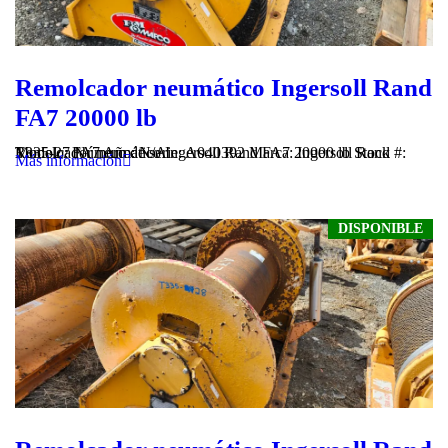
Remolcador neumático Ingersoll Rand
FA7 20000 lb
Remolcador neumático Ingersoll Rand FA7 20000 lb Stock #: T335-27 Número de serie: A040392 Marca: Ingersoll Rand Modelo: FA7 Año: N/A
Más información
DISPONIBLE