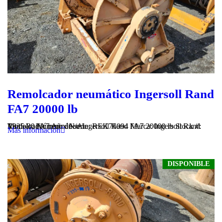
Remolcador neumático Ingersoll Rand
FA7 20000 lb
Remolcador neumático Ingersoll Rand FA7 20000 lb Stock #: T335-30 Número de serie: REK76094 Marca: Ingersoll Rand Modelo: FA7 Año: N/A
Más información
DISPONIBLE