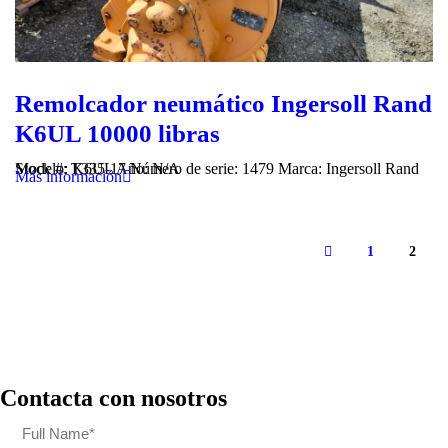
Remolcador neumático Ingersoll Rand
K6UL 10000 libras
Stock #: T335-17 Número de serie: 1479 Marca: Ingersoll Rand Modelo: K6UL Año: N/A
Más información
1
2
Contacta con nosotros